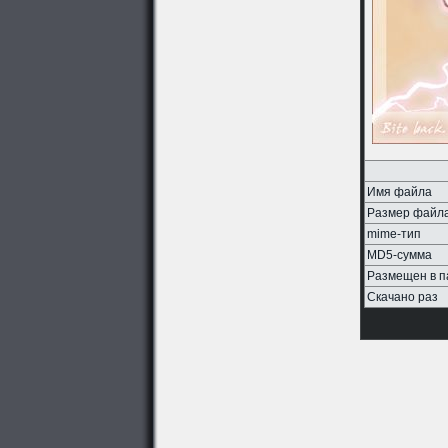
Имя файла
Размер файл
mime-тип
MD5-сумма
Размещен в п
Скачано раз