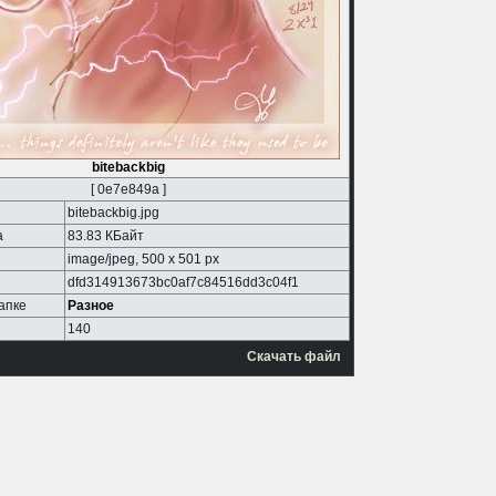
bitebackbig
[ 0e7e849a ]
bitebackbig.jpg
а
83.83 КБайт
image/jpeg, 500 x 501 px
dfd314913673bc0af7c84516dd3c04f1
апке
Разное
140
Скачать файл