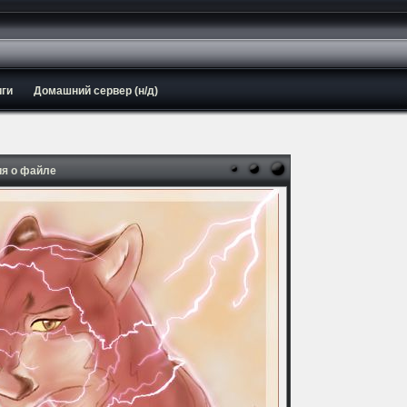
иги
Домашний сервер (н/д)
я о файле