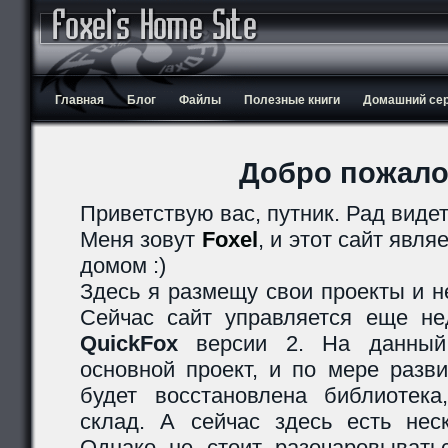
Главная
Блог
Файлы
Полезные книги
Домашний серв
Добро пожало
Приветствую вас, путник. Рад видет
Меня зовут
Foxel
, и этот сайт явл
домом :)
Здесь я размещу свои проекты и н
Сейчас сайт управляется еще не
QuickFox
версии 2. На данный
основной проект, и по мере разв
будет восстановлена библиотек
склад. А сейчас здесь есть нес
Однако не стоит разочаровыватьс