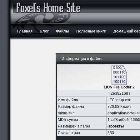
Главная
Блог
Файлы
Полезные книги
Домашний серв
Информация о файле
LION File Coder 2
[ 2e392168 ]
Имя файла
LFCsetup.exe
Размер файла
720.03 КБайт
mime-тип
application/octet-s
MD5-сумма
1cbff8ad0c491f65
Размещен в папке
Проекты
Скачано раз
353