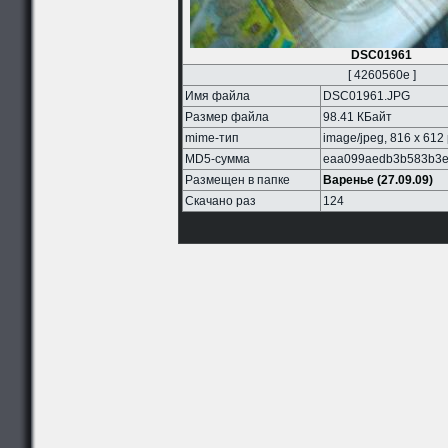
DSC01961
[ 4260560e ]
Имя файла
DSC01961.JPG
Размер файла
98.41 КБайт
mime-тип
image/jpeg, 816 x 612
MD5-сумма
eaa099aedb3b583b3e
Размещен в папке
Варенье (27.09.09)
Скачано раз
124