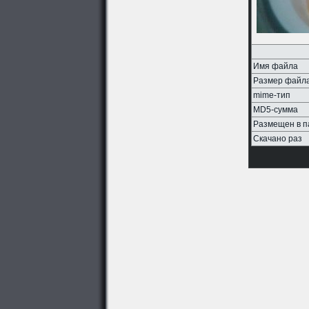
Имя файла
Размер файл
mime-тип
MD5-сумма
Размещен в п
Скачано раз