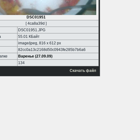
DSC01951
[ 4ca8a39d ]
DSC01951.JPG
а
55.01 КБайт
image/jpeg, 816 x 612 px
82cc0a13c2168d50c0943fe285b7b6a6
апке
Варенье (27.09.09)
134
Скачать файл