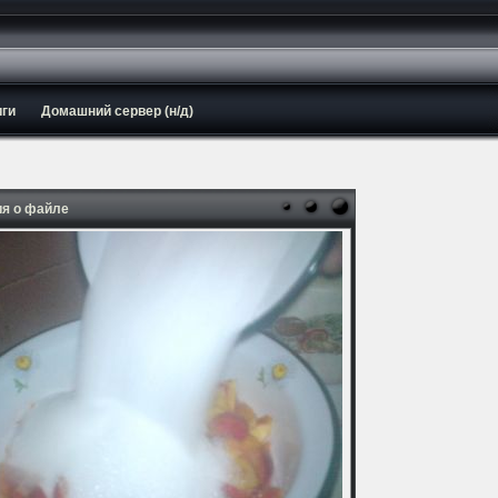
иги
Домашний сервер (н/д)
я о файле