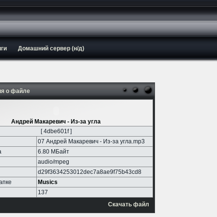
иги
Домашний сервер (н/д)
я о файле
Андрей Макаревич - Из-за угла
[ 4dbe601f ]
07 Андрей Макаревич - Из-за угла.mp3
а
6.80 МБайт
audio/mpeg
d29f3634253012dec7a8ae9f75b43cd8
апке
Musics
137
Скачать файл