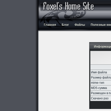
Главная
Блог
Файлы
Полезные кн
Информаци
Имя файла
Размер файл
mime-тип
MD5-сумма
Размещен в п
Скачано раз