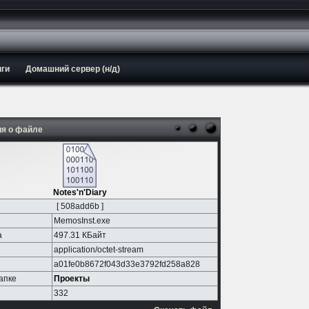
иги
Домашний сервер (н/д)
я о файле
Notes'n'Diary
[ 508add6b ]
MemosInst.exe
а
497.31 КБайт
application/octet-stream
a01fe0b8672f043d33e3792fd258a828
апке
Проекты
332