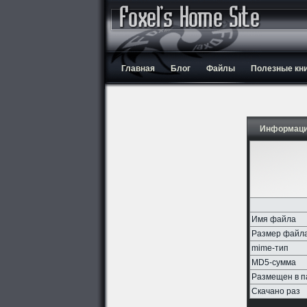
Главная
Блог
Файлы
Полезные кн
Информаци
Имя файла
Размер файл
mime-тип
MD5-сумма
Размещен в п
Скачано раз