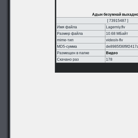
Адын безумнай выхадной
[ 73915487 ]
Имя файла
Lagerniy.flv
Размер файла
10.68 МБайт
mime-тип
video/x-flv
MD5-сумма
de8985f36f9f2417
Размещен в папке
Видео
Скачано раз
178