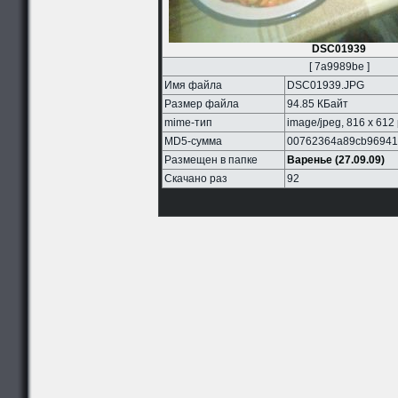
DSC01939
[ 7a9989be ]
Имя файла
DSC01939.JPG
Размер файла
94.85 КБайт
mime-тип
image/jpeg, 816 x 612
MD5-сумма
00762364a89cb96941
Размещен в папке
Варенье (27.09.09)
Скачано раз
92