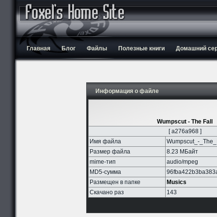
Главная
Блог
Файлы
Полезные книги
Домашний серв
Информация о файле
Wumpscut - The Fall
[ a276a968 ]
Имя файла
Wumpscut_-_The_F
Размер файла
8.23 МБайт
mime-тип
audio/mpeg
MD5-сумма
96fba422b3ba383
Размещен в папке
Musics
Скачано раз
143