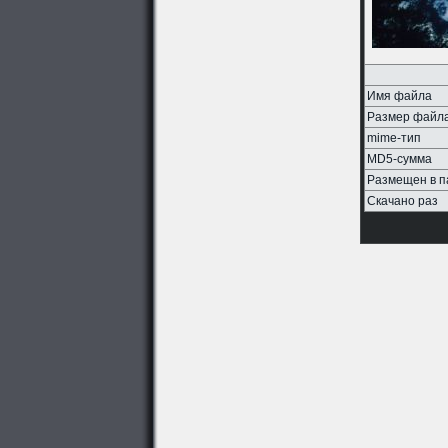
Имя файла
Размер файл
mime-тип
MD5-сумма
Размещен в п
Скачано раз