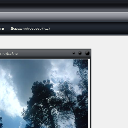
иги
Домашний сервер (н/д)
я о файле