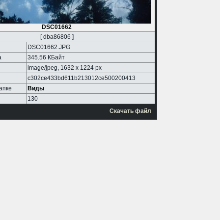
DSC01662
[ dba86806 ]
DSC01662.JPG
а
345.56 КБайт
image/jpeg, 1632 x 1224 px
c302ce433bd611b213012ce500200413
апке
Виды
130
Скачать файл