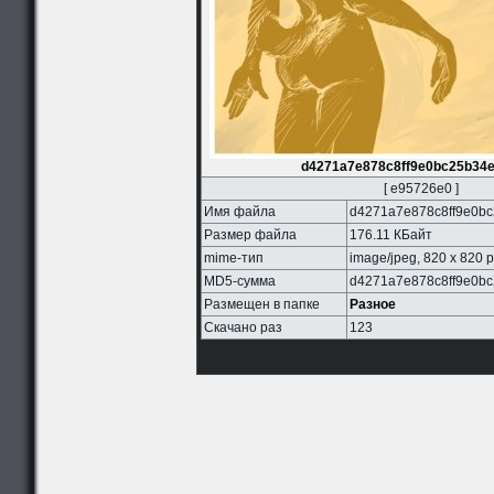
d4271a7e878c8ff9e0bc25b34
[ e95726e0 ]
Имя файла
d4271a7e878c8ff9e0bc
Размер файла
176.11 КБайт
mime-тип
image/jpeg, 820 x 820 p
MD5-сумма
d4271a7e878c8ff9e0b
Размещен в папке
Разное
Скачано раз
123