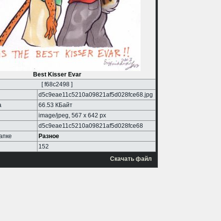
Best Kisser Evar
[ f68c2498 ]
d5c9eae11c5210a09821af5d028fce68.jpg
а
66.53 КБайт
image/jpeg, 567 x 642 px
d5c9eae11c5210a09821af5d028fce68
апке
Разное
152
Скачать файл