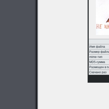
Имя файла
Размер файл
mime-тип
MD5-сумма
Размещен в п
Скачано раз