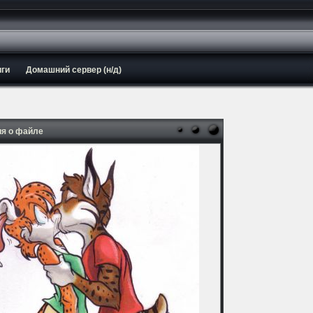
иги
Домашний сервер (н/д)
я о файле