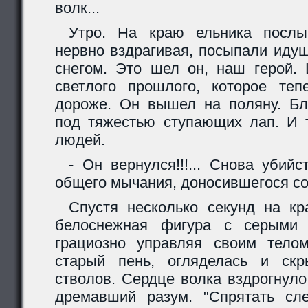
волк...
Утро. На краю ельника послы
нервно вздрагивая, посыпали иду
снегом. Это шел он, наш герой. 
светлого прошлого, которое те
дороже. Он вышел на поляну. Бл
под тяжестью ступающих лап. И 
людей.
- Он вернулся!!!... Снова убийс
общего мычания, доносившегося со
Спустя несколько секунд на к
белоснежная фигура с серыми 
грациозно управляя своим тело
старый пень, огляделась и ск
стволов. Сердце волка вздрогнуло
дремавший разум. "Спрятать сл