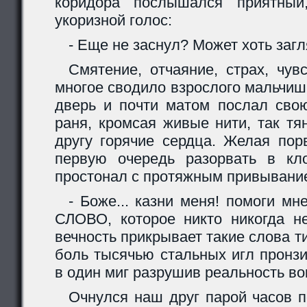
коридора послышался приятный
укоризной голос:
- Еще не заснул? Может хоть заг
Смятение, отчаяние, страх, чувс
многое сводило взрослого мальчиш
дверь и почти матом послал св
раня, кромсая живые нити, так тя
другу горячие сердца. Желая пор
первую очередь разорвать в кл
простонал с протяжным привывани
- Боже... казни меня! помоги мне
СЛОВО, которое никто никогда н
вечность прикрывает такие слова т
боль тысячью стальных игл пронзи
в один миг разрушив реальность вок
Очнулся наш друг парой часов п