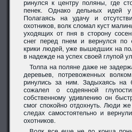
ринулся к центру поляны, где ст
пенек. Однако дельных идей у
Полагаясь на удачу и отсутств
охотников, волк сломал куст малин
уходящих от пня в сторону сосен
снег перед пнем и вернулся по
крики людей, уже вышедших на пол
в надежде на успех своей глупой ул
Толпа на поляне даже не задерж
деревьев, потревоженных волко
ринулись за ним. Задыхаясь на б
сожалел о содеянной глупост
собственному удивлению он быстр
смог спокойно отдохнуть. Люди же
следах самостоятельно и вернули
охотников.
Волк все еще не до конца пони