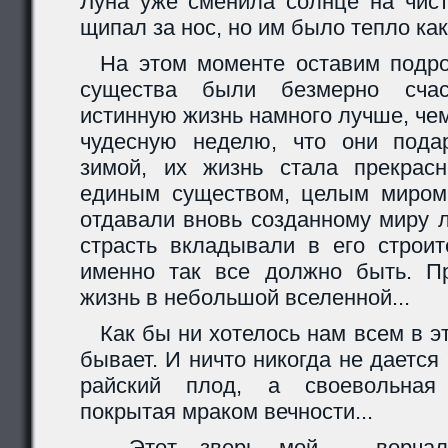
Луна уже сменила солнце на чист
щипал за нос, но им было тепло как
На этом моменте оставим подр
существа были безмерно сча
истинную жизнь намного лучше, чем 
чудесную неделю, что они пода
зимой, их жизнь стала прекрас
единым существом, целым миром
отдавали вновь созданному миру 
страсть вкладывали в его строит
именно так все должно быть. Пр
жизнь в небольшой вселенной...
Как бы ни хотелось нам всем в э
бывает. И ничто никогда не дается 
райский плод, а своевольная 
покрытая мраком вечности...
- Этот зверь мой, - ворчал