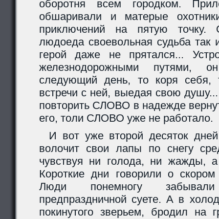
оборотня всем городком. Прил
обшаривали и матерые охотники
приключений на пятую точку. 
людоеда своевольная судьба так 
герой даже не прятался... Уст
железнодорожными путями, 
следующий день, то коря себя,
встречи с ней, выедая свою душу..
повторить СЛОВО в надежде вернут
его, толи СЛОВО уже не работало.
И вот уже второй десяток дней
волочит свои лапы по снегу сре
чувствуя ни голода, ни жажды, а
Короткие дни говорили о скором 
Люди понемногу забывал
предпраздничной суете. А в холод
покинутого зверьем, бродил на г