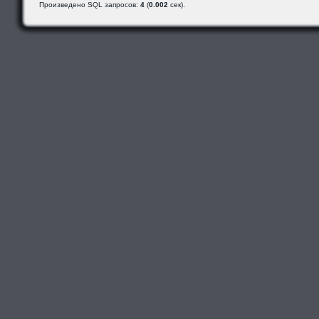
Произведено SQL запросов:
4
(
0.002
сек).