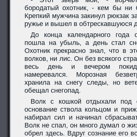
бородатый охотник, - кем бы ни 
Крепкий мужчина закинул рюкзак за
ружье и вышел в обтрескавшуюся д
До конца календарного года о
пошла на убыль, а день стал сн
Охотник прекрасно знал, что в э
волков, ни лис. Он без всякого стр
весь день и вечером покид
намеревался. Морозная безве
хранила на снегу следы, но вет
обещал снегопад.
Волк с кошкой отдыхали под с
основание ствола кольцом и приж
набирал сил и начинал сбрасыват
Волк не спал, он много думал о жиз
обрел здесь. Вдруг сознание его в