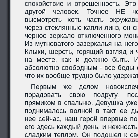
спокойствие и отрешенность. Эт
другой человек. Точнее НЕ че
высмотреть хоть часть окружав
через стеклянные капли линз, он с
черное зеркало отключенного мони
Из мутноватого зазеркалья на нег
Клыки, шерсть, горящий взгляд и 
на месте, как и должно быть. 
абсолютно свободным - все беды 
что их вообще трудно было удержат
Первым же делом новоиспеч
порадовать свою подругу, по
прямиком в спальню. Девушка уже
поднималось волной в такт ее д
нее сейчас, наш герой впервые по
его здесь каждый день, и нежност
сладким теплом. Он подошел к св