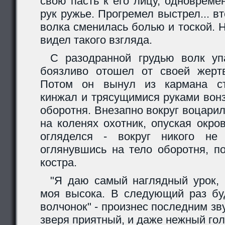
свою пасть к его лицу, одновреме
рук ружье. Прогремел выстрел... вт
волка сменилась болью и тоской. 
видел такого взгляда.
С разодранной грудью волк уп
боязливо отошел от своей жерт
Потом он вынул из кармана ст
кинжал и трясущимися руками вонз
оборотня. Внезапно вокруг воцари
на коленях охотник, опуская окро
огляделся - вокруг никого не
оглянувшись на тело оборотня, п
костра.
"Я даю самый наглядный урок, 
моя высока. В следующий раз буд
волчонок" - произнес последним зв
зверя приятный, и даже нежный голо